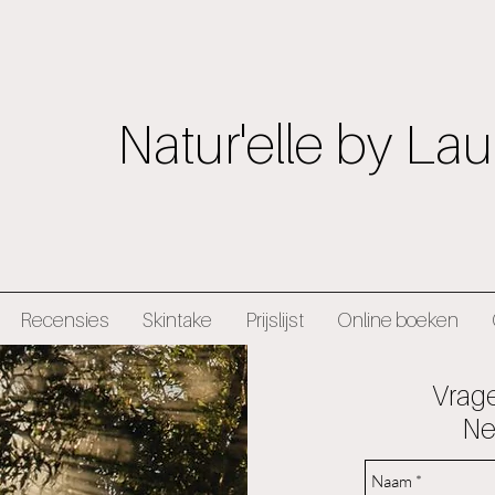
Natur'elle by Lau
Recensies
Skintake
Prijslijst
Online boeken
Vrag
Ne