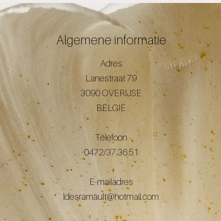
Algemene informatie
Adres
Lanestraat 79
3090 OVERIJSE
BELGIË
Telefoon
0472/37.36.51
E-mailadres
ldesramault@hotmail.com