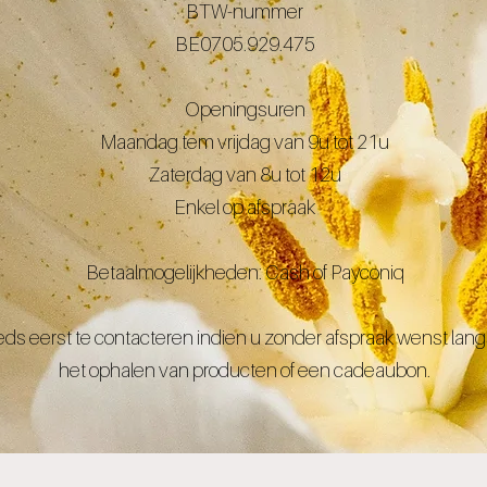
BTW-nummer
BE0705.929.475
Openingsuren
Maandag tem vrijdag van 9u tot 21u
Zaterdag van 8u tot 12u
Enkel op afspraak
Betaalmogelijkheden: Cash of Payconiq
eds eerst te contacteren indien u zonder afspraak wenst lan
het ophalen van producten of een cadeaubon.