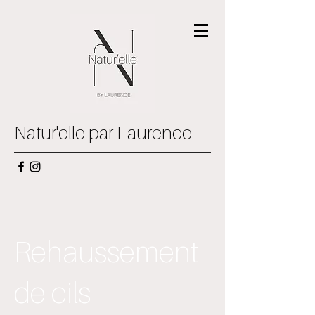
Natur'elle par Laurence
Rehaussement
de cils