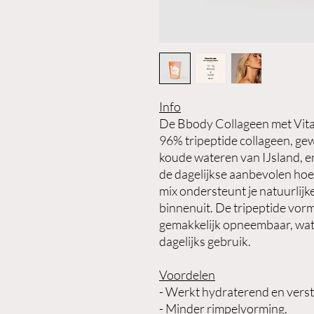
Info
De Bbody Collageen met Vita
96% tripeptide collageen, ge
koude wateren van IJsland, e
de dagelijkse aanbevolen hoe
mix ondersteunt je natuurlijke 
binnenuit. De tripeptide vorm 
gemakkelijk opneembaar, wat
dagelijks gebruik.
Voordelen
- Werkt hydraterend en verst
- Minder rimpelvorming.