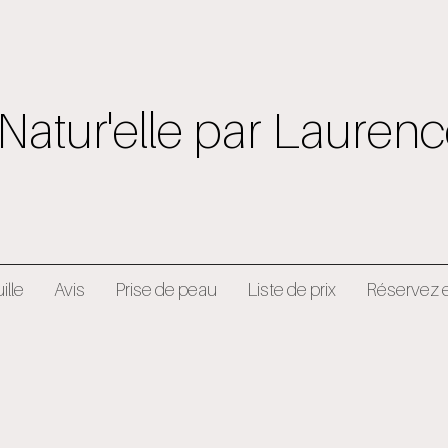
Natur'elle par Lauren
ille
Avis
Prise de peau
Liste de prix
Réservez e