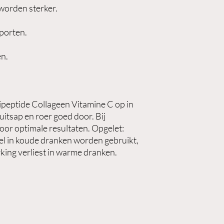
 worden sterker.
sporten.
en.
ipeptide Collageen Vitamine C op in
uitsap en roer goed door. Bij
oor optimale resultaten. Opgelet:
el in koude dranken worden gebruikt,
king verliest in warme dranken.