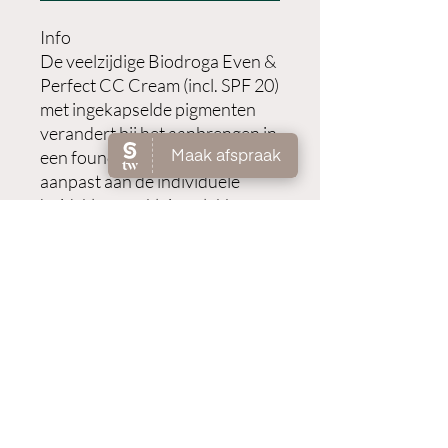
Info
De veelzijdige Biodroga Even &
Perfect CC Cream (incl. SPF 20)
met ingekapselde pigmenten
verandert bij het aanbrengen in
een foundation, die zich perfect
aanpast aan de individuele
huidskleur en kleine vlekken
onmiddellijk verbergt.
Bovendien neutraliseren
ingebouwde groene
kleurpigmenten de roodheid en
helpen ze de teint egaler te
laten lijken.
Gebruik
Breng 's ochtends aan op de
huid als laatste stap in je