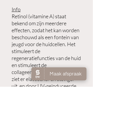
Info
Retinol (vitamine A) staat
bekend om zijn meerdere
effecten, zodat het kan worden
beschouwd als een fontein van
jeugd voor de huidcellen. Het
stimuleert de
regeneratiefuncties van de huid
en stimuleert de
collageenbiosynthese. De huid
ziet er elastischer en steviger
uit, en door UV-geïnduceerde
lijnen en rimpels worden
verminderd. Vitamine E en
gestabiliseerde vitamine C
hebben een antioxiderend
effect, terwijl matrixpeptiden de
extracellulaire matrix van de