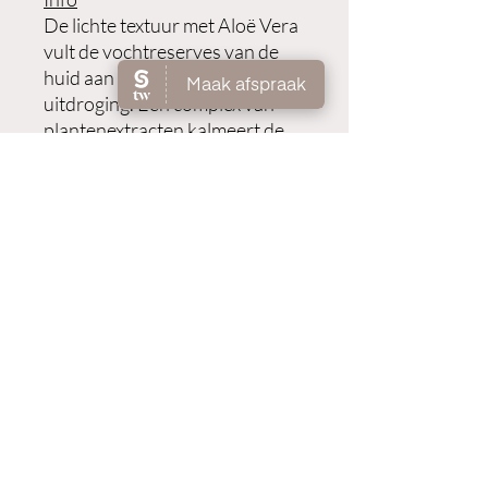
De lichte textuur met Aloë Vera
vult de vochtreserves van de
huid aan en beschermt tegen
uitdroging. Een complex van
plantenextracten kalmeert de
gestreste huid na het
zonnebaden en vermindert
lichte roodheid en irritatie. De
vitaliserende geur geeft je een
echt zomers gevoel en zorgt
voor langdurige frisheid.
Gebruik
Na het douchen of baden op de
droge huid aanbrengen en
zachtjes inmasseren.