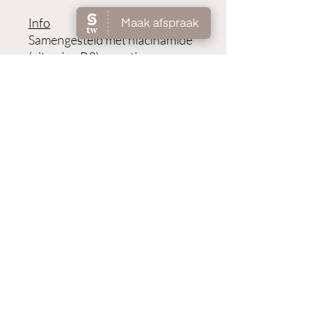
Info
Samengesteld met niacinamide
(vitamine B3) en anti-
comedogeen azelaïnezuur,
bevordert het een egale teint,
verfijnde poriën en een
gladdere huidstructuur.
Gebruik
In de ochtend aanbrengen op
een gereinigde huid en zachtjes
inwerken. Breng daarna nog
een extra vezorging aan.
©2023 par Natur'elle par Laurence