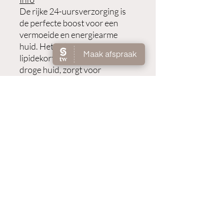
De rijke 24-uursverzorging is
de perfecte boost voor een
vermoeide en energiearme
huid. Het balanceert het
lipidekort van een bijzonder
droge huid, zorgt voor
waardevol vocht, vermindert de
eerste rimpels en laat de huid er
fris en vitaal uitzien. De eerste
tekenen van huidveroudering
zijn verminderd en de teint lijkt
verfrist.
Gebruik
Breng aan op een gereinigde
huid en werk zachtjes in.