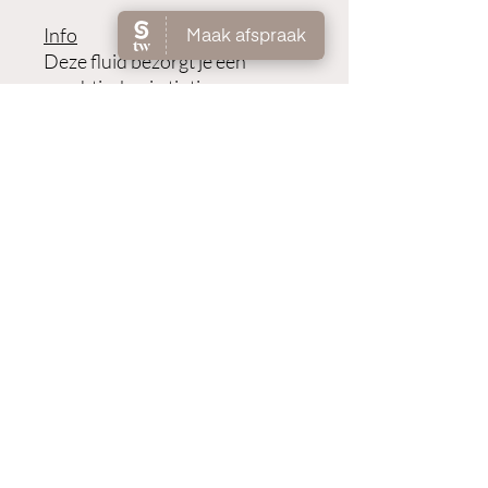
Info
Deze fluid bezorgt je een
prachtig, bruin tintje.
Bovendien is de kleur volledig
afwasbaar, waardoor iedereen
hem zonder zorgen kan
gebruiken. De goudpigmenten
zorgen voor een prachtige
glans.
Gebruik
Breng aan op de gewenste zone
en wrijf uit.
©2023 par Natur'elle par Laurence