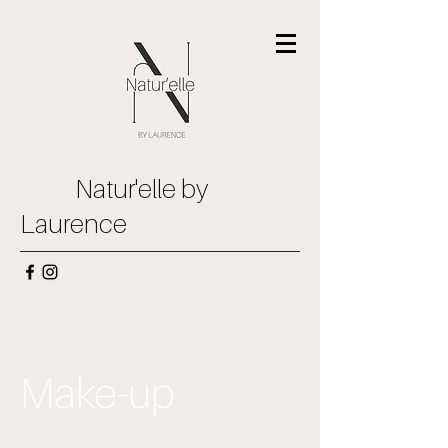
Natur'elle by
Laurence
Make-up