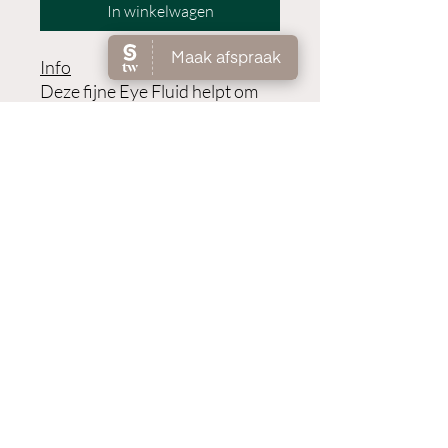
In winkelwagen
Info
Deze fijne Eye Fluid helpt om
fijne lijntjes en rimpeltjes te
vervagen. Het hoge
vochtgehalte, aangevuld met
lichtreflecterende deeltjes,
zorgt ervoor dat donkere
kringen onmiddelijk minder
zichtbaar worden.
Gebruik
Reinig de huid onder de ogen en
dep de Eye Fluid in met de pink.