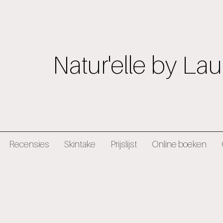
Natur'elle by Lau
Recensies
Skintake
Prijslijst
Online boeken