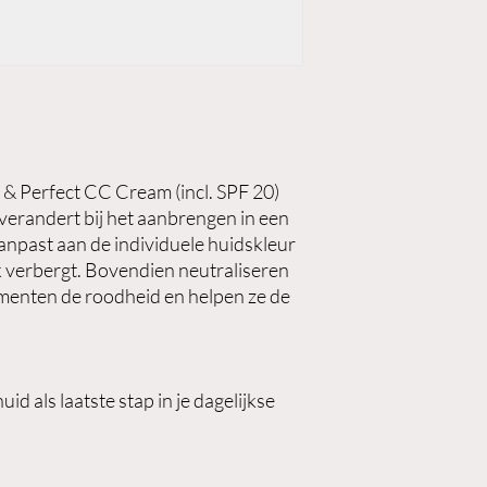
 & Perfect CC Cream (incl. SPF 20)
erandert bij het aanbrengen in een
aanpast aan de individuele huidskleur
k verbergt. Bovendien neutraliseren
enten de roodheid en helpen ze de
id als laatste stap in je dagelijkse