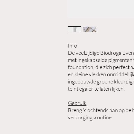
Info
De veelzijdige Biodroga Even
met ingekapselde pigmenten v
foundation, die zich perfect 
en kleine vlekken onmiddellij
ingebouwde groene kleurpigm
teint egaler te laten lijken.
Gebruik
Breng 's ochtends aan op de hu
verzorgingsroutine.