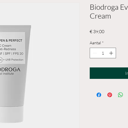
Biodroga Ev
Cream
Prijs
€ 39,00
Aantal
*
I