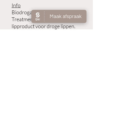
Info
Biodroga Firming Lip
Treatment is een verzorgend
lipproduct voor droge lippen.
De lippen worden dankzij
hyaluronzuur gehydrateerd,
terwijl oliën en panthenol de
lippen verzachten. Lijntjes
vervagen, het vochtgehalte
wordt aangevuld en de lippen
worden zachter en mooier.
Gebruik
Zo vaak als zelf gewenst op de
lippen aanbrengen.