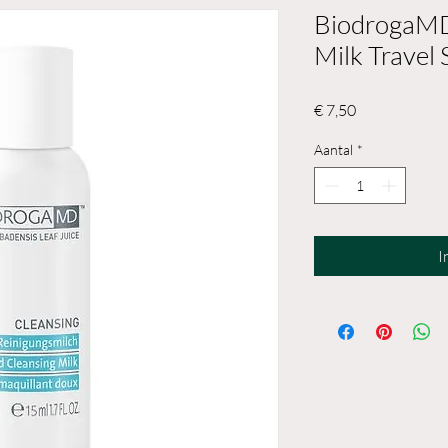
BiodrogaMD
Milk Travel 
Prijs
€ 7,50
Aantal
*
I