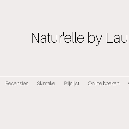
Natur'elle by Lau
Recensies
Skintake
Prijslijst
Online boeken