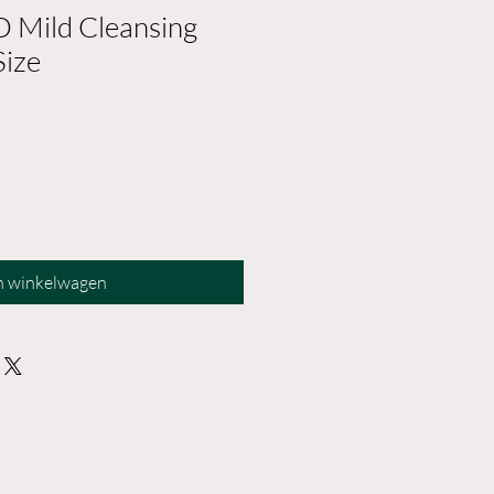
 Mild Cleansing
Size
n winkelwagen